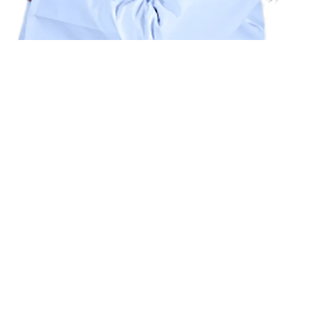
Carmen Mery
Carmen Mery es Psicóloga (Reg. No. 337223), Cuenta con
las certificaciones de HCN World, International Hypnosis
Association (IHA). Acreditado por la Sociedad Chilena de
Hipnosis (SOHI). Es miembro (número de registro 21-
3762) de la American Association of Neuropsychology
(aanpsy.org)
Reservar con Carmen Mery